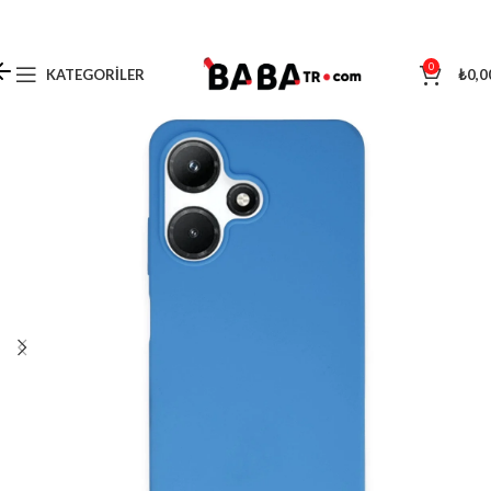
0
KATEGORILER
₺
0,0