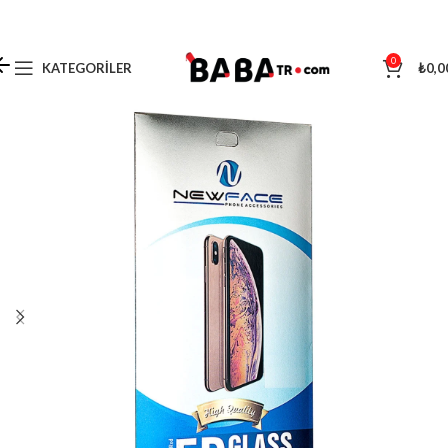
0
KATEGORILER
₺
0,0