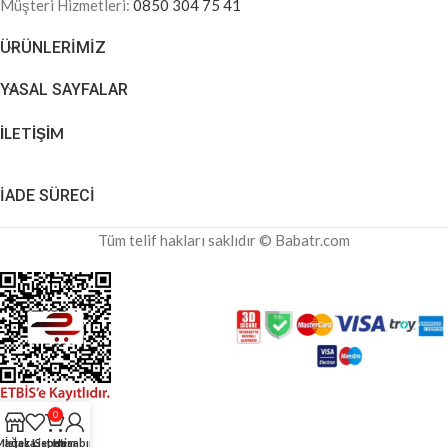
Müşteri Hizmetleri:
0850 304 75 41
ÜRÜNLERIMIZ
YASAL SAYFALAR
İLETİŞİM
İADE SÜRECİ
Tüm telif hakları saklıdır © Babatr.com
0
Mağaza
İstek Listem
Sepetim
Hesabım