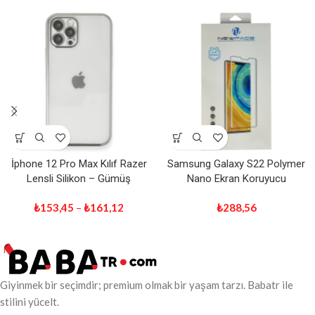
İphone 12 Pro Max Kılıf Razer
Samsung Galaxy S22 Polymer
Lensli Silikon – Gümüş
Nano Ekran Koruyucu
₺
153,45
–
₺
161,12
₺
288,56
Giyinmek bir seçimdir; premium olmak bir yaşam tarzı. Babatr ile
stilini yücelt.