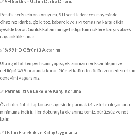
✅
9H Sertlik – Üstün Darbe Direnci
Pasifik serisi ekran koruyucu, 9H sertlik derecesi sayesinde
cihazınızı darbe, çizik, toz, kabarcık ve sıvı temasına karşı etkin
şekilde korur. Günlük kullanımın getirdiği tüm risklere karşı yüksek
dayanıklılık sunar.
✅
%99 HD Görüntü Aktarımı
Ultra şeffaf temperli cam yapısı, ekranınızın renk canlılığını ve
netliğini %99 oranında korur. Görsel kaliteden ödün vermeden ekran
deneyimi yaşarsınız.
✅
Parmak İzi ve Lekelere Karşı Koruma
Özel oleofobik kaplaması sayesinde parmak izi ve leke oluşumunu
minimuma indirir. Her dokunuşta ekranınız temiz, pürüzsüz ve net
kalır.
✅
Üstün Esneklik ve Kolay Uygulama