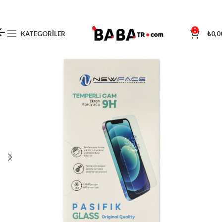
0
KATEGORILER
₺
0,0