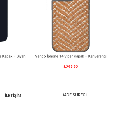
 Kapak – Siyah
Venco İphone 14 Viper Kapak – Kahverengi
₺
299,92
İADE SÜRECİ
İLETİŞİM