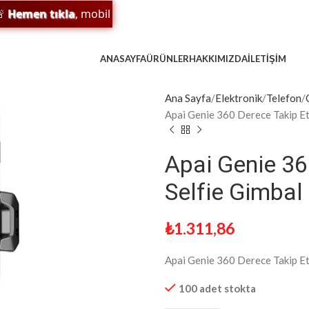
men tıkla
, mobil uygulamamızı indir;
sürpriz indirim
ve
ödü
ANASAYFA
ÜRÜNLER
HAKKIMIZDA
İLETIŞIM
Ana Sayfa
Elektronik
Telefon
Apai Genie 360 Derece Takip Etm
Apai Genie 36
Selfie Gimbal
₺
1.311,86
Apai Genie 360 Derece Takip Etm
100 adet stokta