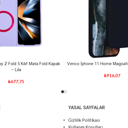
 Z Fold 5 Kılıf Mata Fold Kapak
Venco İphone 11 Home Magsafe
– Lila
₺
916,07
₺
677,75
Z
YASAL SAYFALAR
Gizlilik Politikası
Kullanım Koşulları