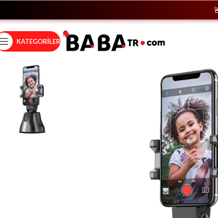
🚨
He
KATEGORILER