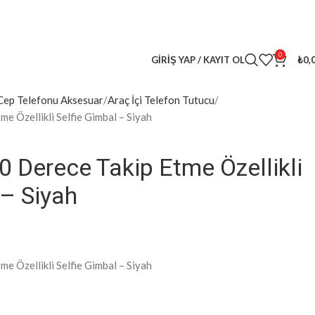
lleri
kaçırma! 🎁
0
GIRIŞ YAP / KAYIT OL
₺
0,
Cep Telefonu Aksesuar
Araç İçi Telefon Tutucu
e Özellikli Selfie Gimbal – Siyah
0 Derece Takip Etme Özellikli
 – Siyah
e Özellikli Selfie Gimbal – Siyah