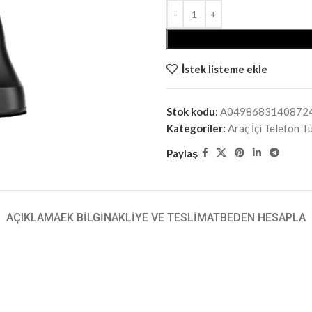
İstek listeme ekle
Stok kodu:
A0498683140872
Kategoriler:
Araç İçi Telefon T
Paylaş
AÇIKLAMA
EK BILGI
NAKLIYE VE TESLIMAT
BEDEN HESAPLA