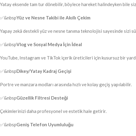
Yatay eksende tam tur dönebilir, böylece hareket halindeyken bile siz
✅&nbsp
Yüz ve Nesne Takibi ile Akıllı Çekim
Yapay zekâ destekli yüz ve nesne tanıma teknolojisi sayesinde sizi sür
✅&nbsp
Vlog ve Sosyal Medya İçin İdeal
YouTube, Instagram ve TikTok içerik üreticileri için kusursuz bir yard
✅&nbsp
Dikey/Yatay Kadraj Geçişi
Portre ve manzara modları arasında hızlı ve kolay geçiş yapılabilir.
✅&nbsp
Güzellik Filtresi Desteği
Çekimlerinizi daha profesyonel ve estetik hale getirir.
✅&nbsp
Geniş Telefon Uyumluluğu