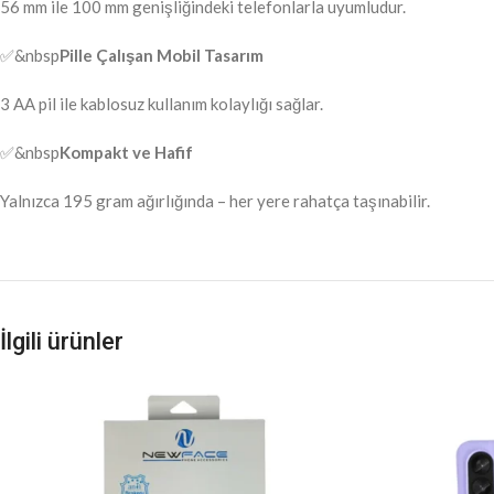
56 mm ile 100 mm genişliğindeki telefonlarla uyumludur.
✅&nbsp
Pille Çalışan Mobil Tasarım
3 AA pil ile kablosuz kullanım kolaylığı sağlar.
✅&nbsp
Kompakt ve Hafif
Yalnızca 195 gram ağırlığında – her yere rahatça taşınabilir.
İlgili ürünler