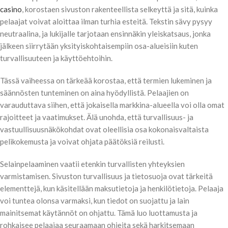
casino
, korostaen sivuston rakenteellista selkeyttä ja sitä, kuinka
pelaajat voivat aloittaa ilman turhia esteitä. Tekstin sävy pysyy
neutraalina, ja lukijalle tarjotaan ensinnäkin yleiskatsaus, jonka
jälkeen siirrytään yksityiskohtaisempiin osa-alueisiin kuten
turvallisuuteen ja käyttöehtoihin.
Tässä vaiheessa on tärkeää korostaa, että termien lukeminen ja
säännösten tunteminen on aina hyödyllistä. Pelaajien on
varauduttava siihen, että jokaisella markkina-alueella voi olla omat
rajoitteet ja vaatimukset. Älä unohda, että turvallisuus- ja
vastuullisuusnäkökohdat ovat oleellisia osa kokonaisvaltaista
pelikokemusta ja voivat ohjata päätöksiä reilusti.
Selainpelaaminen vaatii etenkin turvallisten yhteyksien
varmistamisen. Sivuston turvallisuus ja tietosuoja ovat tärkeitä
elementtejä, kun käsitellään maksutietoja ja henkilötietoja. Pelaaja
voi tuntea olonsa varmaksi, kun tiedot on suojattu ja lain
mainitsemat käytännöt on ohjattu. Tämä luo luottamusta ja
rohkaisee pelaajaa seuraamaan ohjeita sekä harkitsemaan