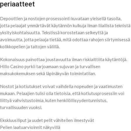
periaatteet
Depoottien ja nostojen prosessointi kuvataan yleisellä tasolla,
jotta pelaajat ymmärtävät käytännön kulkuja ilman liiallista teknistä
yksityiskohtaisuutta. Tekstissä korostetaan selkeyttä ja
avoimuutta, jotta pelaaja tietää, mitä odottaa rahojen siirtymisessä
kolikkopelien ja taitojen välillä.
Kokonaisuus painottaa joustavuutta ilman riskialttiita käytäntöjä.
Hillo Casino pyrkii tarjoamaan sujuvan ja turvallisen
maksukokemuksen sekä läpinäkyvän toimintatilan.
Nostot ja kotiutukset voivat vaihdella nopeuden ja vaatimusten
mukaan. Pelaajien tulisi olla tietoisia, että kotiutusprosessiin voi
liittyä vahvistustoimia, kuten henkilöllisyydentunnistus,
turvallisuuden vuoksi.
Ekskluusiliput ja uudet pelit vähitellen ilmestyvät
Pelien laatuarvioinnit näkyvillä