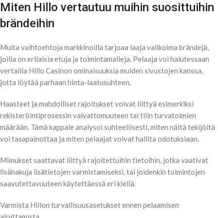
Miten Hillo vertautuu muihin suosittuihin
brändeihin
Muita vaihtoehtoja markkinoilla tarjoaa laaja valikoima brändejä,
joilla on erilaisia etuja ja toimintamalleja. Pelaaja voi halutessaan
vertailla Hillo Casinon ominaisuuksia muiden sivustojen kanssa,
jotta löytää parhaan hinta-laatusuhteen.
Haasteet ja mahdolliset rajoitukset voivat liittyä esimerkiksi
rekisteröintiprosessin vaivattomuuteen tai tilin turvatoimien
määrään. Tämä kappale analysoi suhteellisesti, miten näitä tekijöitä
voi tasapainottaa ja miten pelaajat voivat hallita odotuksiaan.
Miinukset saattavat liittyä rajoitettuihin tietoihin, jotka vaativat
lisähakuja lisätietojen varmistamiseksi, tai joidenkin toimintojen
saavutettavuuteen käytettäessä eri kieliä.
Varmista Hillon turvallisuusasetukset ennen pelaamisen
aloittamista.