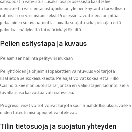
sähköpostin vahvistus. Lisäksi osa prosessista käsittelee
identiteetin varmentamista, mikä on yleinen käytäntö turvallisen
rahansiirron varmistamiseksi. Prosessin tavoitteena on pitää
pelaaminen sujuvana, mutta samalla suojata sekä pelaajaa että
palvelua epäilyksiltä tai väärinkäytöksiltä.
Pelien esitystapa ja kuvaus
Pelaamisen hallinta pelityylin mukaan
Peliyhtiöiden ja ohjelmistopakettien vaihtuvuus voi tarjota
lisätietoa pelikokemuksesta. Pelaajat voivat kokea, että Hillo
Casino tukee monipuolista tarjontaa eri valmistajien luonnollisella
tavalla, mikä kasvattaa valinnanvaraa.
Progressiiviset voitot voivat tarjota suuria mahdollisuuksia, vaikka
niiden toteutumisnopeudet vaihtelevat.
Tilin tietosuoja ja suojatun yhteyden