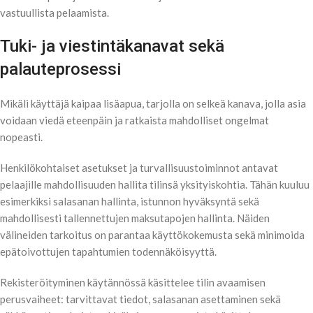
vastuullista pelaamista.
Tuki- ja viestintäkanavat sekä
palauteprosessi
Mikäli käyttäjä kaipaa lisäapua, tarjolla on selkeä kanava, jolla asia
voidaan viedä eteenpäin ja ratkaista mahdolliset ongelmat
nopeasti.
Henkilökohtaiset asetukset ja turvallisuustoiminnot antavat
pelaajille mahdollisuuden hallita tilinsä yksityiskohtia. Tähän kuuluu
esimerkiksi salasanan hallinta, istunnon hyväksyntä sekä
mahdollisesti tallennettujen maksutapojen hallinta. Näiden
välineiden tarkoitus on parantaa käyttökokemusta sekä minimoida
epätoivottujen tapahtumien todennäköisyyttä.
Rekisteröityminen käytännössä käsittelee tilin avaamisen
perusvaiheet: tarvittavat tiedot, salasanan asettaminen sekä