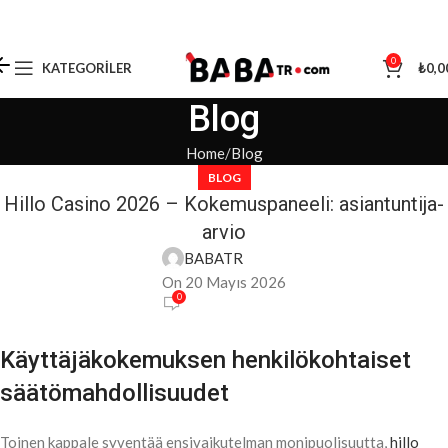
0
KATEGORILER
₺
0,0
Blog
Home
Blog
BLOG
Hillo Casino 2026 – Kokemuspaneeli: asiantuntija-
arvio
BABATR
On 20 Mayıs 2026
0
Käyttäjäkokemuksen henkilökohtaiset
säätömahdollisuudet
Toinen kappale syventää ensivaikutelman monipuolisuutta,
hillo